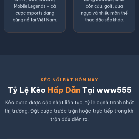
Mobile Legends – cá
côn cầu, golf, đua
cược esports đang
ngựa và nhiều môn thể
bùng nổ tại Việt Nam.
thao đặc sắc khác.
KÈO NỔI BẬT HÔM NAY
Tỷ Lệ Kèo
Hấp Dẫn
Tại www555
Kèo cược được cập nhật liên tục, tỷ lệ cạnh tranh nhất
thị trường. Đặt cược trước trận hoặc trực tiếp trong khi
trận đấu diễn ra.