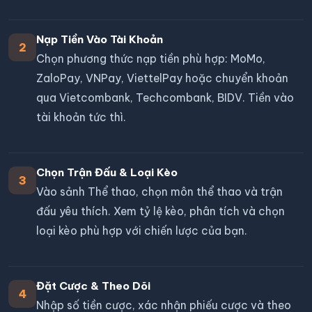
Nạp Tiền Vào Tài Khoản
2
Chọn phương thức nạp tiền phù hợp: MoMo,
ZaloPay, VNPay, ViettelPay hoặc chuyển khoản
qua Vietcombank, Techcombank, BIDV. Tiền vào
tài khoản tức thì.
Chọn Trận Đấu & Loại Kèo
3
Vào sảnh Thể thao, chọn môn thể thao và trận
đấu yêu thích. Xem tỷ lệ kèo, phân tích và chọn
loại kèo phù hợp với chiến lược của bạn.
Đặt Cược & Theo Dõi
4
Nhập số tiền cược, xác nhận phiếu cược và theo