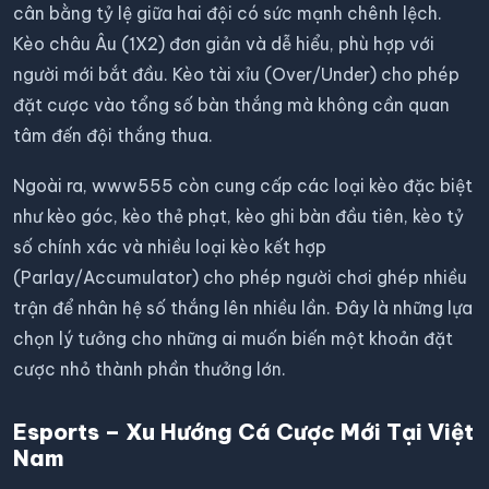
cân bằng tỷ lệ giữa hai đội có sức mạnh chênh lệch.
Kèo châu Âu (1X2) đơn giản và dễ hiểu, phù hợp với
người mới bắt đầu. Kèo tài xỉu (Over/Under) cho phép
đặt cược vào tổng số bàn thắng mà không cần quan
tâm đến đội thắng thua.
Ngoài ra, www555 còn cung cấp các loại kèo đặc biệt
như kèo góc, kèo thẻ phạt, kèo ghi bàn đầu tiên, kèo tỷ
số chính xác và nhiều loại kèo kết hợp
(Parlay/Accumulator) cho phép người chơi ghép nhiều
trận để nhân hệ số thắng lên nhiều lần. Đây là những lựa
chọn lý tưởng cho những ai muốn biến một khoản đặt
cược nhỏ thành phần thưởng lớn.
Esports – Xu Hướng Cá Cược Mới Tại Việt
Nam