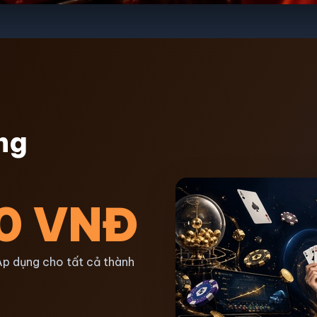
ng
0 VNĐ
Áp dụng cho tất cả thành