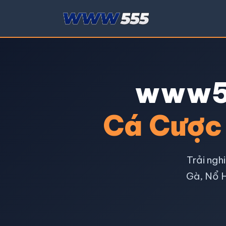
www55
Cá Cược
Trải ngh
Gà, Nổ 